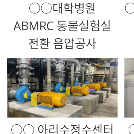
○○대학병원
○
ABMRC 동물실험실
전환 음압공사
○○ 아리수정수센터